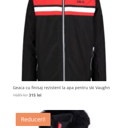
Geaca cu finisaj rezistent la apa pentru ski Vaughn
Prețul
Prețul
1689
lei
315
lei
inițial
curent
a
este:
fost:
315 lei.
Reduceri!
1689 lei.