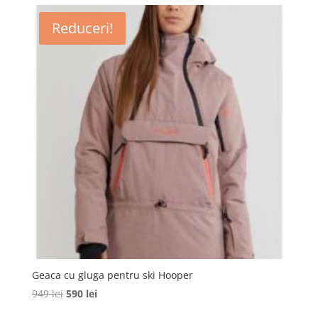
fost:
430 lei.
Reduceri!
540 lei.
Geaca cu gluga pentru ski Hooper
Prețul
Prețul
949
lei
590
lei
inițial
curent