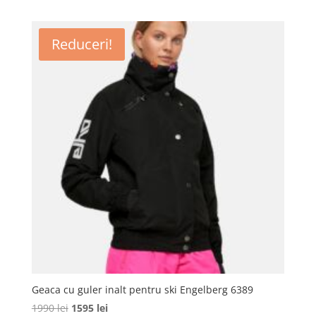
a
este:
fost:
450 lei.
Reduceri!
1680 lei.
Geaca cu guler inalt pentru ski Engelberg 6389
Prețul
Prețul
1990
lei
1595
lei