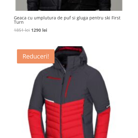
Geaca cu umplutura de puf si gluga pentru ski First
Turn
Prețul
Prețul
1851
lei
1290
lei
inițial
curent
a
este:
fost:
1290 lei.
Reduceri!
1851 lei.