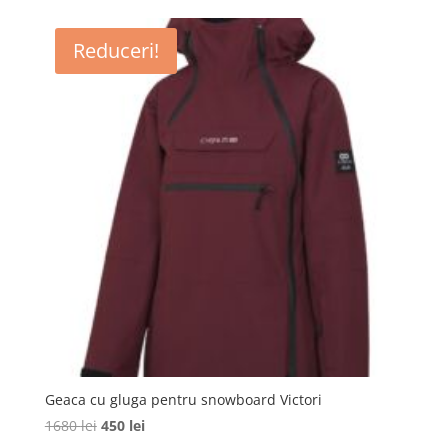
a
este:
fost:
590 lei.
Reduceri!
949 lei.
Geaca cu gluga pentru snowboard Victori
Prețul
Prețul
1680
lei
450
lei
inițial
curent