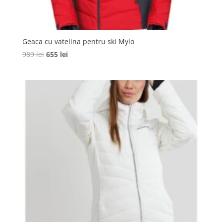
Geaca cu vatelina pentru ski Mylo
Prețul
Prețul
989
lei
655
lei
inițial
curent
a
este:
fost:
655 lei.
989 lei.