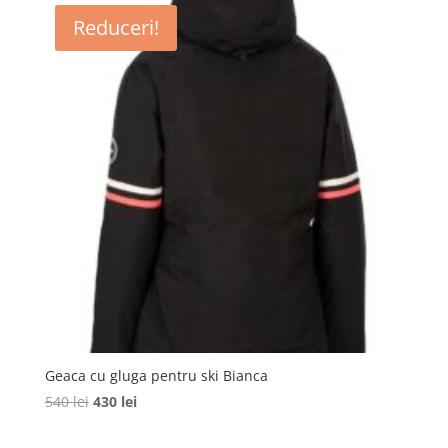
fost:
315 lei.
Reduceri!
830 lei.
Geaca cu gluga pentru ski Bianca
Prețul
Prețul
540
lei
430
lei
inițial
curent
a
este: