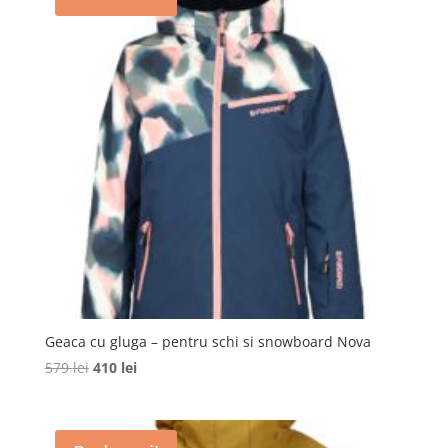
Geaca cu gluga – pentru schi si snowboard Nova
Prețul
Prețul
579
lei
410
lei
inițial
curent
a
este:
fost:
410 lei.