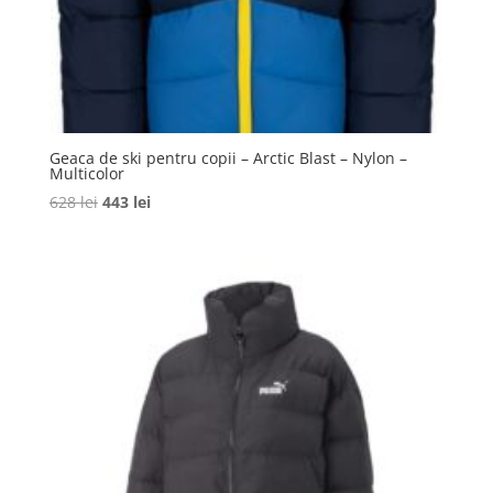
Geaca de ski pentru copii – Arctic Blast – Nylon –
Multicolor
Prețul
Prețul
628
lei
443
lei
inițial
curent
a
este:
fost:
443 lei.
628 lei.