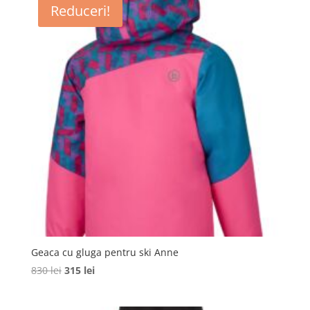
Reduceri!
1785 lei.
Geaca cu gluga pentru ski Anne
Prețul
Prețul
830
lei
315
lei
inițial
curent
a
este: