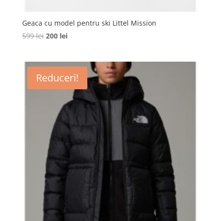
Geaca cu model pentru ski Littel Mission
Prețul
Prețul
599
lei
200
lei
inițial
curent
a
este:
fost:
200 lei.
Reduceri!
599 lei.