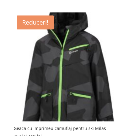
inițial
curent
a
este:
fost:
1595 lei.
Reduceri!
1990 lei.
Geaca cu imprimeu camuflaj pentru ski Milas
Prețul
Prețul