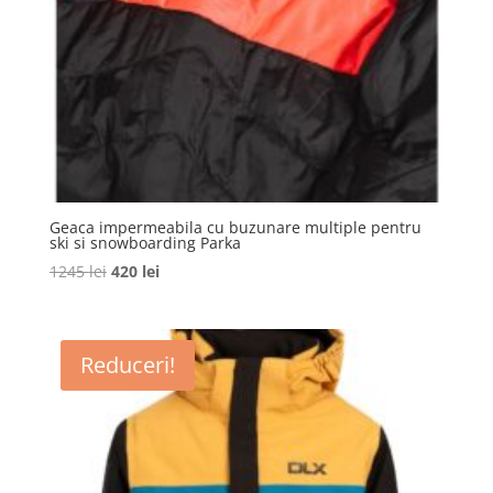
Geaca impermeabila cu buzunare multiple pentru
ski si snowboarding Parka
Prețul
Prețul
1245
lei
420
lei
inițial
curent
a
este:
fost:
420 lei.
Reduceri!
1245 lei.