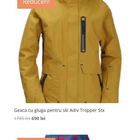
Reduceri!
579 lei.
Geaca cu gluga pentru ski Adiv Tropper Stx
Prețul
Prețul
1785
lei
690
lei
inițial
curent
a
este:
fost:
690 lei.