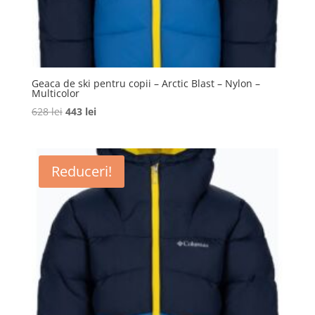
Geaca de ski pentru copii – Arctic Blast – Nylon –
Multicolor
Prețul
Prețul
628
lei
443
lei
inițial
curent
a
este:
fost:
443 lei.
Reduceri!
628 lei.