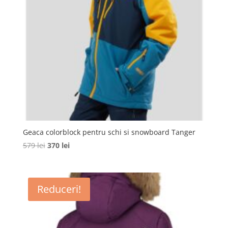
Geaca colorblock pentru schi si snowboard Tanger
Prețul
Prețul
579
lei
370
lei
inițial
curent
a
este:
fost:
370 lei.
Reduceri!
579 lei.