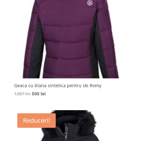
Geaca cu blana sintetica pentru ski Romy
Prețul
Prețul
1287
lei
500
lei
inițial
curent
a
este:
fost:
500 lei.
Reduceri!
1287 lei.