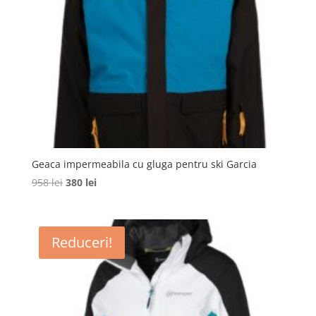
Geaca impermeabila cu gluga pentru ski Garcia
Prețul
Prețul
958
lei
380
lei
inițial
curent
a
este:
fost:
380 lei.
Reduceri!
958 lei.