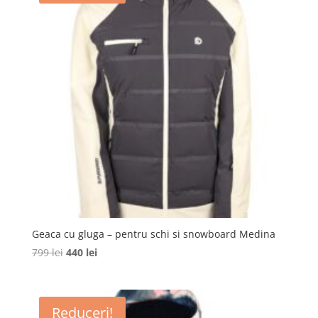
Geaca cu gluga – pentru schi si snowboard Medina
Prețul
Prețul
799
lei
440
lei
inițial
curent
a
este:
fost:
440 lei.
Reduceri!
799 lei.