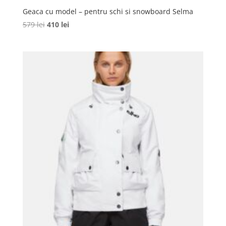
Geaca cu model – pentru schi si snowboard Selma
Prețul
Prețul
579
lei
410
lei
inițial
curent
a
este:
fost:
410 lei.
579 lei.