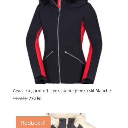
Geaca cu garnituri contrastante pentru ski Blanche
Prețul
Prețul
1190
lei
770
lei
inițial
curent
a
este:
fost:
770 lei.
Reduceri!
1190 lei.