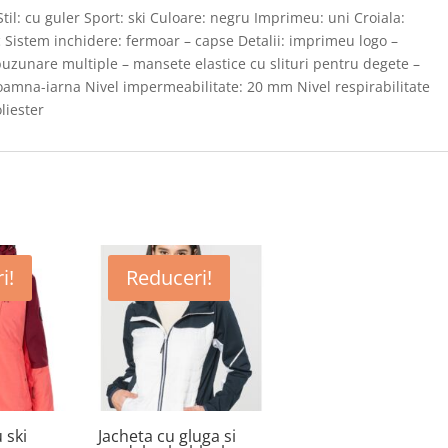
til: cu guler Sport: ski Culoare: negru Imprimeu: uni Croiala:
ic Sistem inchidere: fermoar – capse Detalii: imprimeu logo –
 buzunare multiple – mansete elastice cu slituri pentru degete –
toamna-iarna Nivel impermeabilitate: 20 mm Nivel respirabilitate
oliester
i!
Reduceri!
 ski
Jacheta cu gluga si