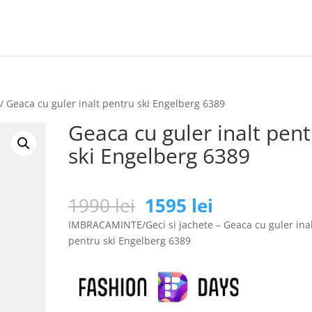
/ Geaca cu guler inalt pentru ski Engelberg 6389
Geaca cu guler inalt pen
ski Engelberg 6389
Prețul
Prețul
1990
lei
1595
lei
inițial
curent
IMBRACAMINTE/Geci si jachete – Geaca cu guler ina
a
este:
pentru ski Engelberg 6389
fost:
1595 lei.
1990 lei.