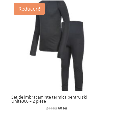
fost:
380 lei.
Reduceri!
958 lei.
Set de imbracaminte termica pentru ski
Unite360 – 2 piese
Prețul
Prețul
244
lei
60
lei