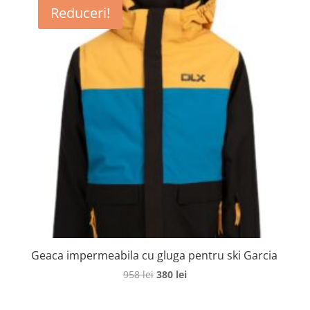
fost:
300 lei.
Reduceri!
944 lei.
Geaca impermeabila cu gluga pentru ski Garcia
Prețul
Prețul
958
lei
380
lei
inițial
curent
a
este: