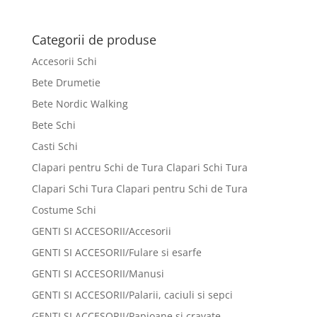
inițial
curent
a
este:
fost:
60 lei.
Categorii de produse
244 lei.
Accesorii Schi
Bete Drumetie
Bete Nordic Walking
Bete Schi
Casti Schi
Clapari pentru Schi de Tura Clapari Schi Tura
Clapari Schi Tura Clapari pentru Schi de Tura
Costume Schi
GENTI SI ACCESORII/Accesorii
GENTI SI ACCESORII/Fulare si esarfe
GENTI SI ACCESORII/Manusi
GENTI SI ACCESORII/Palarii, caciuli si sepci
GENTI SI ACCESORII/Papioane si cravate