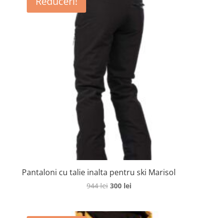
Reduceri!
Pantaloni cu talie inalta pentru ski Marisol
Prețul
Prețul
944
lei
300
lei
inițial
curent
a
este: