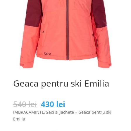
Geaca pentru ski Emilia
Prețul
Prețul
540
lei
430
lei
inițial
curent
IMBRACAMINTE/Geci si jachete – Geaca pentru ski
a
este:
Emilia
fost:
430 lei.
540 lei.