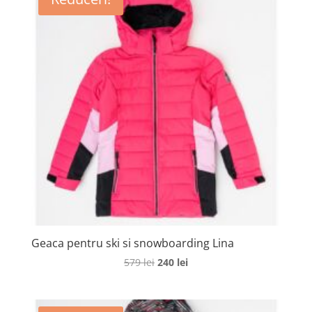
1349 lei.
Geaca pentru ski si snowboarding Lina
Prețul
Prețul
579
lei
240
lei
inițial
curent
a
este:
fost:
240 lei.