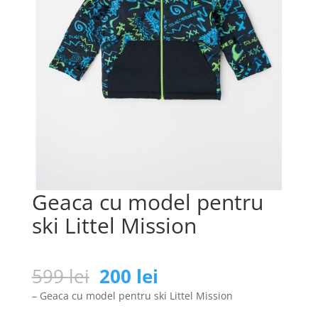
Geaca cu model pentru
ski Littel Mission
Prețul
Prețul
599
lei
200
lei
inițial
curent
– Geaca cu model pentru ski Littel Mission
a
este: