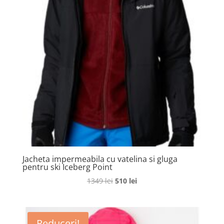
Jacheta impermeabila cu vatelina si gluga
pentru ski Iceberg Point
Prețul
Prețul
1349
lei
510
lei
inițial
curent
a
este:
fost:
510 lei.
Reduceri!