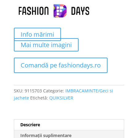
fost:
200 lei.
599 lei.
Info mărimi
Mai multe imagini
Comandă pe fashiondays.ro
SKU:
9115703
Categorie:
IMBRACAMINTE/Geci si
jachete
Etichetă:
QUIKSILVER
Descriere
Informații suplimentare