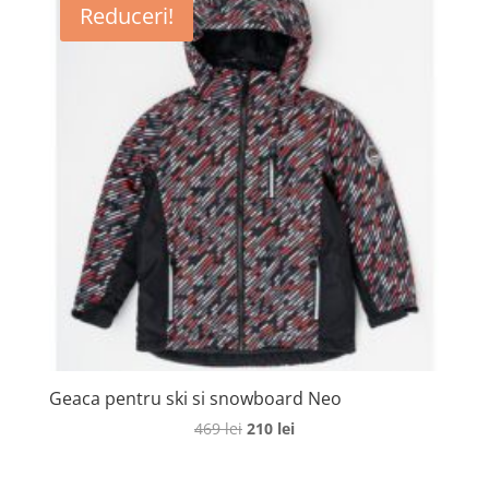
Reduceri!
579 lei.
Geaca pentru ski si snowboard Neo
Prețul
Prețul
469
lei
210
lei
inițial
curent
a
este: