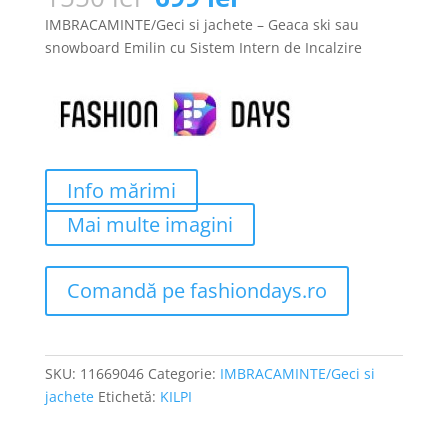
inițial
curent
IMBRACAMINTE/Geci si jachete – Geaca ski sau
a
este:
snowboard Emilin cu Sistem Intern de Incalzire
fost:
699 lei.
1550 lei.
Info mărimi
Mai multe imagini
Comandă pe fashiondays.ro
SKU:
11669046
Categorie:
IMBRACAMINTE/Geci si
jachete
Etichetă:
KILPI