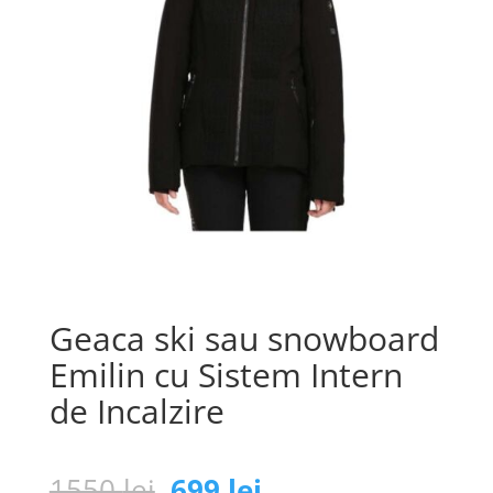
Geaca ski sau snowboard
Emilin cu Sistem Intern
de Incalzire
Prețul
Prețul
1550
lei
699
lei