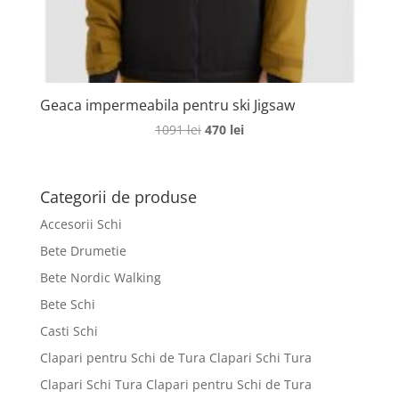
Geaca impermeabila pentru ski Jigsaw
Prețul
Prețul
1091
lei
470
lei
inițial
curent
a
este:
fost:
470 lei.
Categorii de produse
1091 lei.
Accesorii Schi
Bete Drumetie
Bete Nordic Walking
Bete Schi
Casti Schi
Clapari pentru Schi de Tura Clapari Schi Tura
Clapari Schi Tura Clapari pentru Schi de Tura