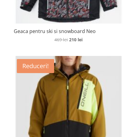
Geaca pentru ski si snowboard Neo
Prețul
Prețul
469
lei
210
lei
inițial
curent
a
este:
fost:
210 lei.
Reduceri!
469 lei.