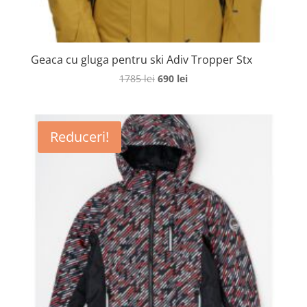
Geaca cu gluga pentru ski Adiv Tropper Stx
Prețul
Prețul
1785
lei
690
lei
inițial
curent
a
este:
fost:
690 lei.
Reduceri!
1785 lei.