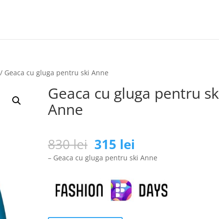
/ Geaca cu gluga pentru ski Anne
Geaca cu gluga pentru sk
Anne
Prețul
Prețul
830
lei
315
lei
inițial
curent
– Geaca cu gluga pentru ski Anne
a
este:
fost:
315 lei.
830 lei.