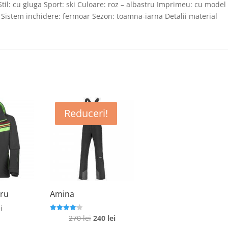
Stil: cu gluga Sport: ski Culoare: roz – albastru Imprimeu: cu model
ice Sistem inchidere: fermoar Sezon: toamna-iarna Detalii material
Reduceri!
gru
Amina
i
Prețul
Prețul
270
lei
240
lei
Evaluat la
4.2