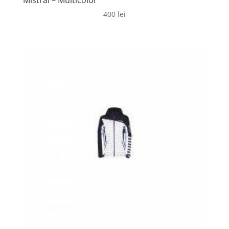
Mistral – Multicolor
400
lei