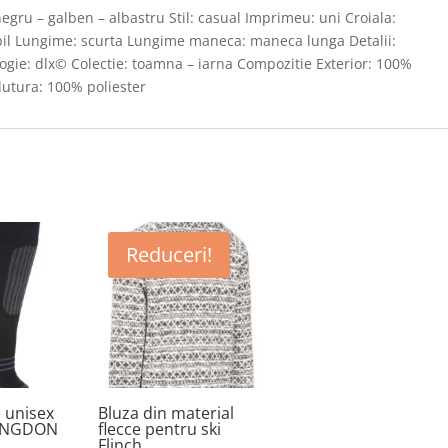
negru – galben – albastru Stil: casual Imprimeu: uni Croiala:
abil Lungime: scurta Lungime maneca: maneca lunga Detalii:
ogie: dlx© Colectie: toamna – iarna Compozitie Exterior: 100%
lutura: 100% poliester
Reduceri!
e unisex
Bluza din material
LANGDON
flecce pentru ski
Flinch