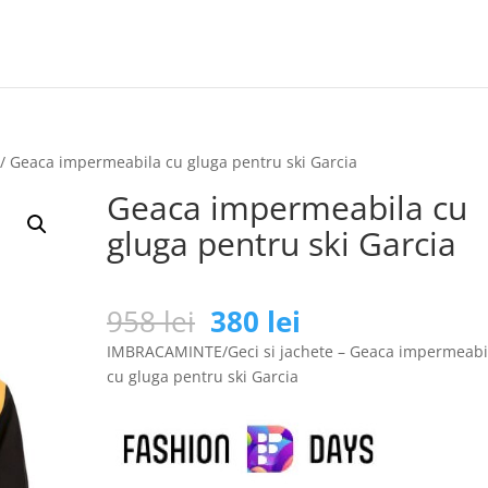
/ Geaca impermeabila cu gluga pentru ski Garcia
Geaca impermeabila cu
gluga pentru ski Garcia
Prețul
Prețul
958
lei
380
lei
inițial
curent
IMBRACAMINTE/Geci si jachete – Geaca impermeabi
a
este:
cu gluga pentru ski Garcia
fost:
380 lei.
958 lei.