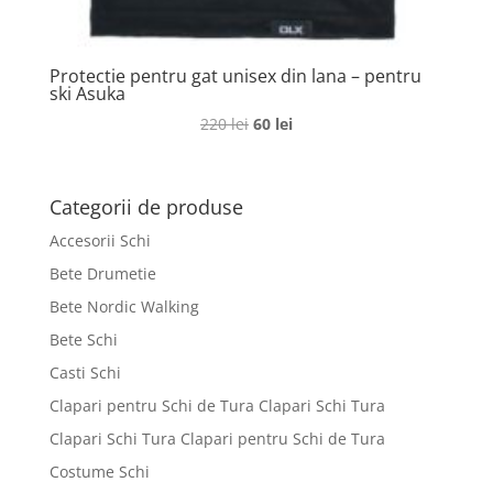
Protectie pentru gat unisex din lana – pentru
ski Asuka
Prețul
Prețul
220
lei
60
lei
inițial
curent
a
este:
fost:
60 lei.
Categorii de produse
220 lei.
Accesorii Schi
Bete Drumetie
Bete Nordic Walking
Bete Schi
Casti Schi
Clapari pentru Schi de Tura Clapari Schi Tura
Clapari Schi Tura Clapari pentru Schi de Tura
Costume Schi