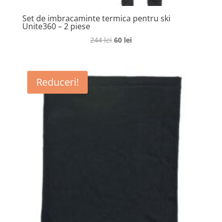
Set de imbracaminte termica pentru ski
Unite360 – 2 piese
Prețul
Prețul
244
lei
60
lei
inițial
curent
a
este:
fost:
60 lei.
Reduceri!
244 lei.