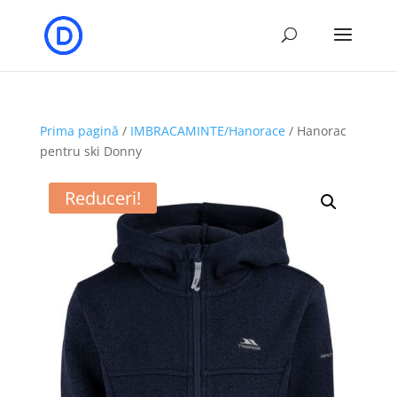
Prima pagină
/
IMBRACAMINTE/Hanorace
/ Hanorac
pentru ski Donny
Reduceri!