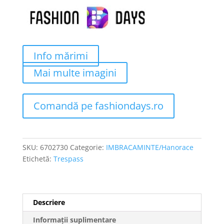
fost:
90 lei.
285 lei.
Info mărimi
Mai multe imagini
Comandă pe fashiondays.ro
SKU:
6702730
Categorie:
IMBRACAMINTE/Hanorace
Etichetă:
Trespass
Descriere
Informații suplimentare