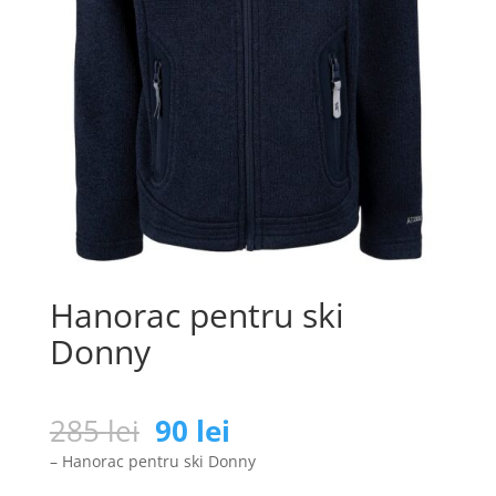
Hanorac pentru ski
Donny
Prețul
Prețul
285
lei
90
lei
inițial
curent
– Hanorac pentru ski Donny
a
este: