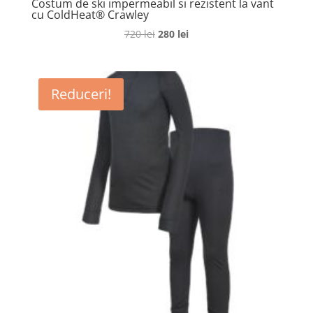
Costum de ski impermeabil si rezistent la vant
cu ColdHeat® Crawley
Prețul
Prețul
720
lei
280
lei
inițial
curent
a
este:
fost:
280 lei.
Reduceri!
720 lei.