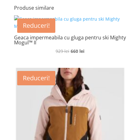
Produse similare
Reduceri!
Geaca impermeabila cu gluga pentru ski Mighty
Mogul™ II
Prețul
Prețul
929
lei
660
lei
inițial
curent
a
este:
fost:
660 lei.
Reduceri!
929 lei.