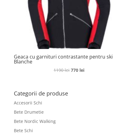
Geaca cu garnituri contrastante pentru ski
Blanche
Prețul
Prețul
1190
lei
770
lei
inițial
curent
a
este:
fost:
770 lei.
Categorii de produse
1190 lei.
Accesorii Schi
Bete Drumetie
Bete Nordic Walking
Bete Schi