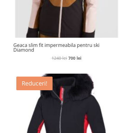
Geaca slim fit impermeabila pentru ski
Diamond
Prețul
Prețul
1240
lei
700
lei
inițial
curent
a
este:
fost:
700 lei.
Reduceri!
1240 lei.