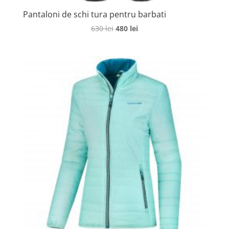
Pantaloni de schi tura pentru barbati
Prețul
Prețul
630
lei
480
lei
inițial
curent
a
este:
fost:
480 lei.
630 lei.