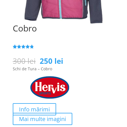
Cobro
Evaluat la
108
4.8
din 5
Prețul
Prețul
300
lei
250
lei
pe baza a
inițial
curent
evaluări de
Schi de Tura – Cobro
la clienți
a
este:
fost:
250 lei.
300 lei.
Info mărimi
Mai multe imagini