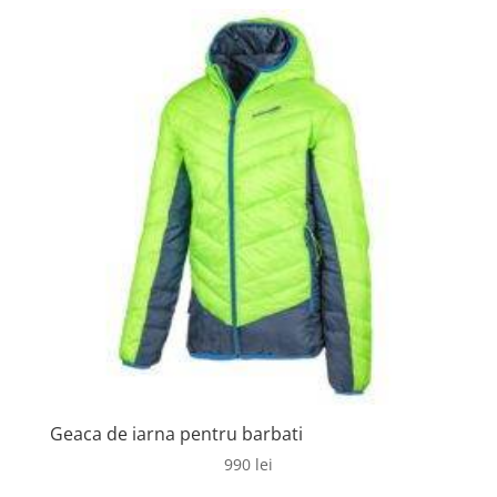
a
este:
fost:
450 lei.
570 lei.
Geaca de iarna pentru barbati
990
lei