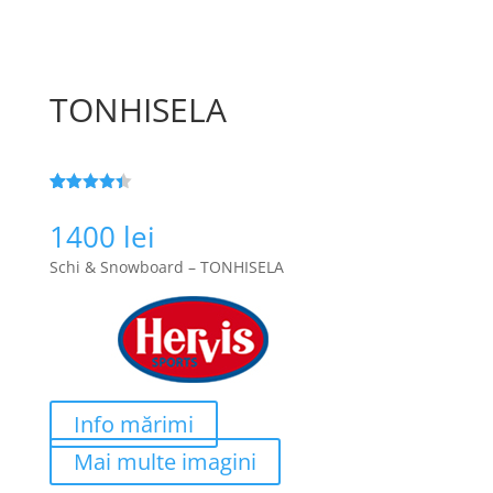
TONHISELA
Evaluat la
145
4.4
din 5
1400
lei
pe baza a
de evaluări
Schi & Snowboard – TONHISELA
de la
clienți
Info mărimi
Mai multe imagini