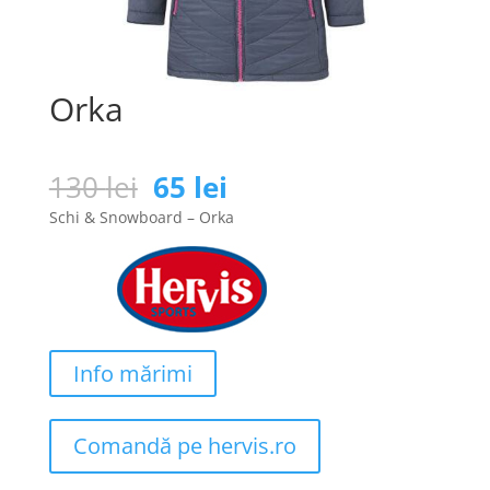
Orka
Prețul
Prețul
130
lei
65
lei
inițial
curent
Schi & Snowboard – Orka
a
este:
fost:
65 lei.
130 lei.
Info mărimi
Comandă pe hervis.ro