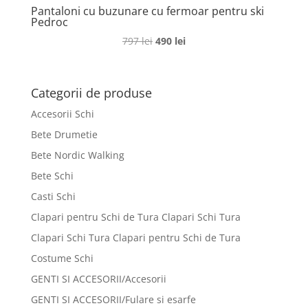
Pantaloni cu buzunare cu fermoar pentru ski
Pedroc
Prețul
Prețul
797
lei
490
lei
inițial
curent
a
este:
fost:
490 lei.
Categorii de produse
797 lei.
Accesorii Schi
Bete Drumetie
Bete Nordic Walking
Bete Schi
Casti Schi
Clapari pentru Schi de Tura Clapari Schi Tura
Clapari Schi Tura Clapari pentru Schi de Tura
Costume Schi
GENTI SI ACCESORII/Accesorii
GENTI SI ACCESORII/Fulare si esarfe