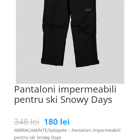
Pantaloni impermeabili
pentru ski Snowy Days
Prețul
Prețul
348
lei
180
lei
inițial
curent
IMBRACAMINTE/Salopete – Pantaloni impermeabili
a
este:
pentru ski Snowy Days