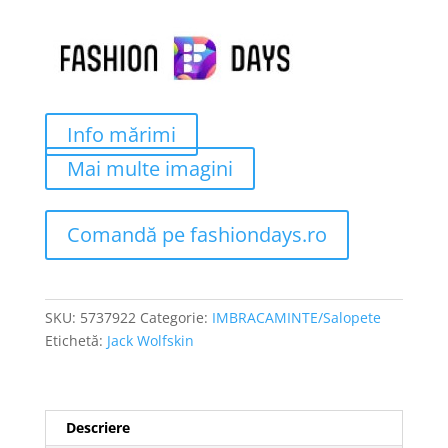
fost:
180 lei.
348 lei.
Info mărimi
Mai multe imagini
Comandă pe fashiondays.ro
SKU:
5737922
Categorie:
IMBRACAMINTE/Salopete
Etichetă:
Jack Wolfskin
Descriere