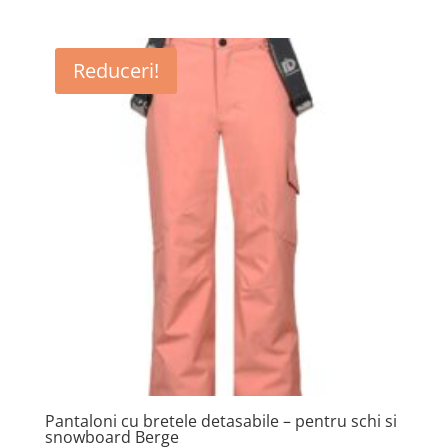
inițial
curent
a
este:
fost:
185 lei.
Reduceri!
642 lei.
Pantaloni cu bretele detasabile – pentru schi si
snowboard Berge