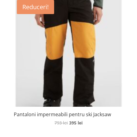
Reduceri!
Pantaloni impermeabili pentru ski Jacksaw
Prețul
Prețul
793
lei
395
lei
inițial
curent
a
este: