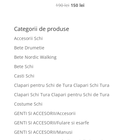
Prețul
Prețul
190
lei
150
lei
inițial
curent
a
este:
fost:
150 lei.
Categorii de produse
190 lei.
Accesorii Schi
Bete Drumetie
Bete Nordic Walking
Bete Schi
Casti Schi
Clapari pentru Schi de Tura Clapari Schi Tura
Clapari Schi Tura Clapari pentru Schi de Tura
Costume Schi
GENTI SI ACCESORII/Accesorii
GENTI SI ACCESORII/Fulare si esarfe
GENTI SI ACCESORII/Manusi