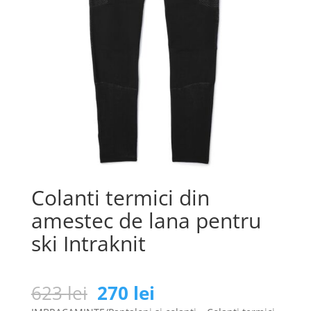
Colanti termici din
amestec de lana pentru
ski Intraknit
Prețul
Prețul
623
lei
270
lei
inițial
curent