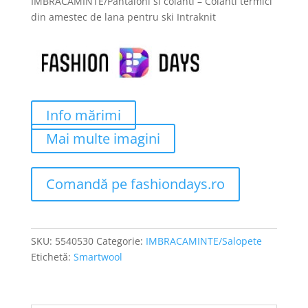
IMBRACAMINTE/Pantaloni si colanti – Colanti termici
a
este:
din amestec de lana pentru ski Intraknit
fost:
270 lei.
623 lei.
Info mărimi
Mai multe imagini
Comandă pe fashiondays.ro
SKU:
5540530
Categorie:
IMBRACAMINTE/Salopete
Etichetă:
Smartwool