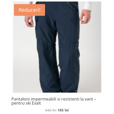
fost:
395 lei.
Reduceri!
793 lei.
Pantaloni impermeabili si rezistenti la vant –
pentru ski Exalt
Prețul
Prețul
642
lei
185
lei