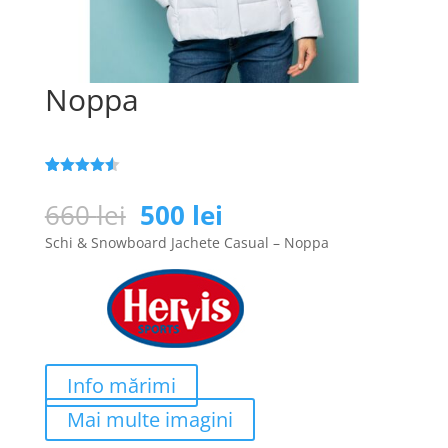
Noppa
Evaluat la
25
4.5
din 5
Prețul
Prețul
660
lei
500
lei
pe baza a
inițial
curent
de evaluări
Schi & Snowboard Jachete Casual – Noppa
de la
a
este:
clienți
fost:
500 lei.
660 lei.
Info mărimi
Mai multe imagini