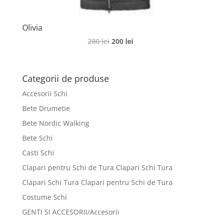
Olivia
Prețul
Prețul
280
lei
200
lei
inițial
curent
a
este:
fost:
200 lei.
Categorii de produse
280 lei.
Accesorii Schi
Bete Drumetie
Bete Nordic Walking
Bete Schi
Casti Schi
Clapari pentru Schi de Tura Clapari Schi Tura
Clapari Schi Tura Clapari pentru Schi de Tura
Costume Schi
GENTI SI ACCESORII/Accesorii