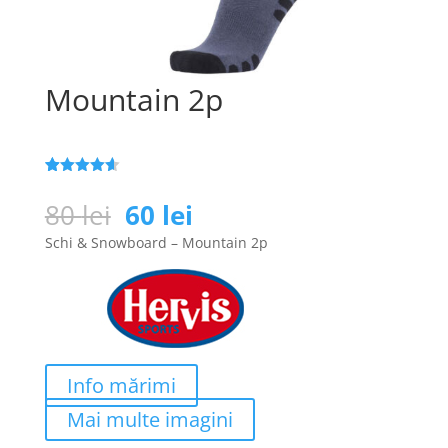
Mountain 2p
Evaluat la
25
4.6
din 5
Prețul
Prețul
80
lei
60
lei
pe baza a
inițial
curent
de evaluări
Schi & Snowboard – Mountain 2p
de la
a
este:
clienți
fost:
60 lei.
80 lei.
Info mărimi
Mai multe imagini