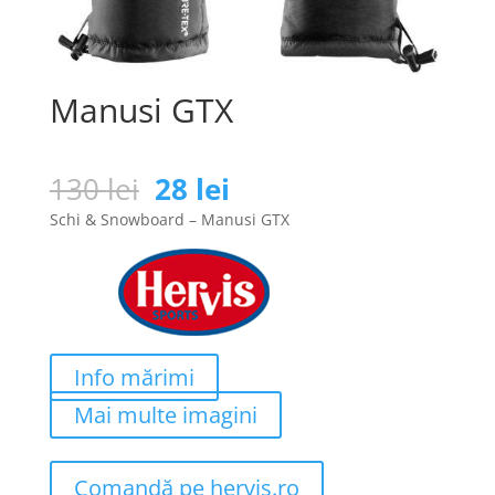
Manusi GTX
Prețul
Prețul
130
lei
28
lei
inițial
curent
Schi & Snowboard – Manusi GTX
a
este:
fost:
28 lei.
130 lei.
Info mărimi
Mai multe imagini
Comandă pe hervis.ro