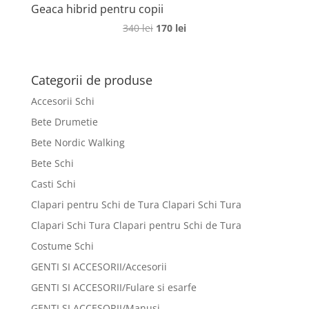
Geaca hibrid pentru copii
Prețul
Prețul
340
lei
170
lei
inițial
curent
a
este:
fost:
170 lei.
Categorii de produse
340 lei.
Accesorii Schi
Bete Drumetie
Bete Nordic Walking
Bete Schi
Casti Schi
Clapari pentru Schi de Tura Clapari Schi Tura
Clapari Schi Tura Clapari pentru Schi de Tura
Costume Schi
GENTI SI ACCESORII/Accesorii
GENTI SI ACCESORII/Fulare si esarfe
GENTI SI ACCESORII/Manusi