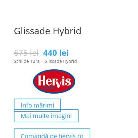
Glissade Hybrid
Prețul
Prețul
675
lei
440
lei
inițial
curent
Schi de Tura – Glissade Hybrid
a
este:
fost:
440 lei.
675 lei.
Info mărimi
Mai multe imagini
Comandă pe hervis.ro