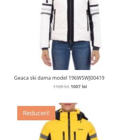
Geaca ski dama model 196WSWJ00419
Prețul
Prețul
1108
lei
1007
lei
inițial
curent
a
este:
fost:
1007 lei.
Reduceri!
1108 lei.