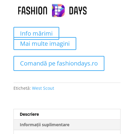
fost:
1007 lei.
1108 lei.
Info mărimi
Mai multe imagini
Comandă pe fashiondays.ro
Etichetă:
West Scout
Descriere
Informații suplimentare