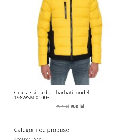
Geaca ski barbati barbati model
196WSMJ01003
Prețul
Prețul
999
lei
908
lei
inițial
curent
a
este:
fost:
908 lei.
Categorii de produse
999 lei.
Accesorii Schi