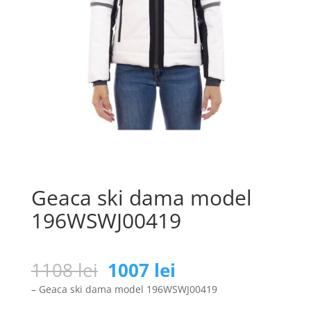
Geaca ski dama model
196WSWJ00419
Prețul
Prețul
1108
lei
1007
lei
inițial
curent
– Geaca ski dama model 196WSWJ00419
a
este: