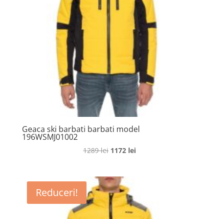
Geaca ski barbati barbati model
196WSMJ01002
Prețul
Prețul
1289
lei
1172
lei
inițial
curent
a
este:
fost:
1172 lei.
Reduceri!
1289 lei.