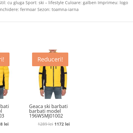
til: cu gluga Sport: ski – lifestyle Culoare: galben Imprimeu: logo
m inchidere: fermoar Sezon: toamna-iarna
i!
Reduceri!
bati
Geaca ski barbati
l
barbati model
03
196WSMJ01002
ețul
Prețul
Prețul
Prețul
08
lei
1289
lei
1172
lei
ițial
curent
inițial
curent