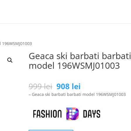
del 196WSMJ01003
Geaca ski barbati barbat
model 196WSMJ01003
Prețul
Prețul
999
lei
908
lei
inițial
curent
– Geaca ski barbati barbati model 196WSMJ01003
a
este:
fost:
908 lei.
999 lei.