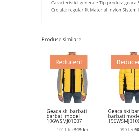
Caracteristici generale Tip produs: geaca S
Croiala: regular fit Material: nylon Siste
Produse similare
Reduceri!
Reducer
Geaca ski barbati
Geaca ski bar
barbati model
barbati mode
196WSMJ01007
196WSMJ010
Prețul
Prețul
Pr
1011
lei
919
lei
999
lei
9
inițial
curent
in