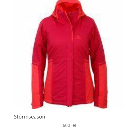
Stormseason
600
lei