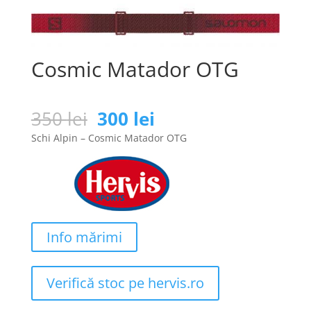
Cosmic Matador OTG
Prețul
Prețul
350
lei
300
lei
inițial
curent
Schi Alpin – Cosmic Matador OTG
a
este:
fost:
300 lei.
350 lei.
Info mărimi
Verifică stoc pe hervis.ro