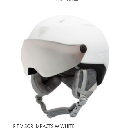
inițial
curent
a
este:
fost:
550 lei.
750 lei.
FIT VISOR IMPACTS W WHITE