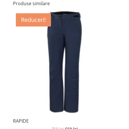
Produse similare
Reduceri!
RAPIDE
Prețul
Prețul
750
lei
550
lei