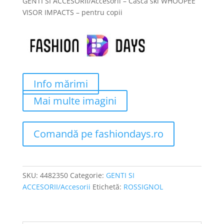
GENTI SI ACCESORII/Accesorii – Casca ski WHOOPEE
a
este:
VISOR IMPACTS – pentru copii
fost:
520 lei.
700 lei.
Info mărimi
Mai multe imagini
Comandă pe fashiondays.ro
SKU:
4482350
Categorie:
GENTI SI
ACCESORII/Accesorii
Etichetă:
ROSSIGNOL