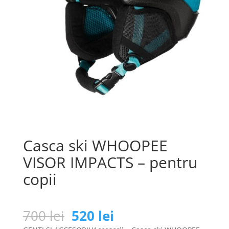
Casca ski WHOOPEE
VISOR IMPACTS – pentru
copii
Prețul
Prețul
700
lei
520
lei
inițial
curent