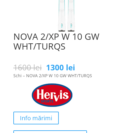
NOVA 2/XP W 10 GW
WHT/TURQS
Prețul
Prețul
1600
lei
1300
lei
inițial
curent
Schi – NOVA 2/XP W 10 GW WHT/TURQS
a
este:
fost:
1300 lei.
1600 lei.
Info mărimi