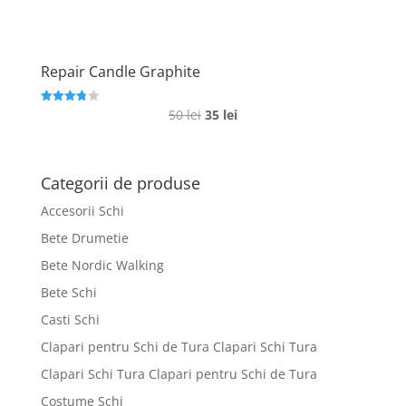
Repair Candle Graphite
Prețul
Prețul
50
lei
35
lei
Evaluat la
3.8
inițial
curent
din 5
a
este:
fost:
35 lei.
Categorii de produse
50 lei.
Accesorii Schi
Bete Drumetie
Bete Nordic Walking
Bete Schi
Casti Schi
Clapari pentru Schi de Tura Clapari Schi Tura
Clapari Schi Tura Clapari pentru Schi de Tura
Costume Schi