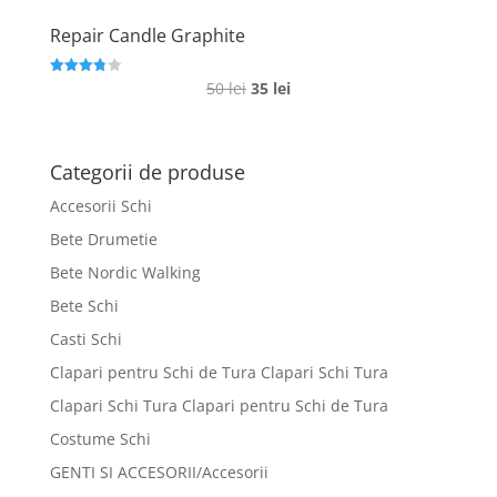
Repair Candle Graphite
Prețul
Prețul
50
lei
35
lei
Evaluat la
3.8
inițial
curent
din 5
a
este:
fost:
35 lei.
Categorii de produse
50 lei.
Accesorii Schi
Bete Drumetie
Bete Nordic Walking
Bete Schi
Casti Schi
Clapari pentru Schi de Tura Clapari Schi Tura
Clapari Schi Tura Clapari pentru Schi de Tura
Costume Schi
GENTI SI ACCESORII/Accesorii