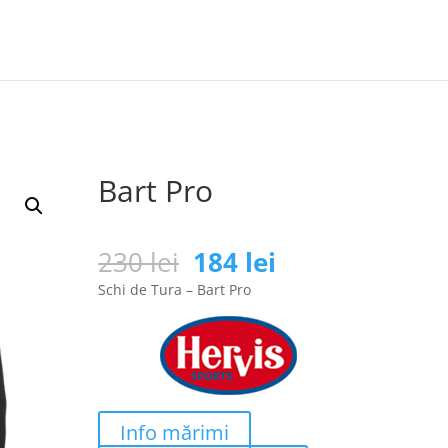
Bart Pro
Prețul
Prețul
230
lei
184
lei
inițial
curent
Schi de Tura – Bart Pro
a
este:
fost:
184 lei.
230 lei.
Info mărimi