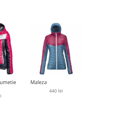
rumetie
Maleza
440
lei
i