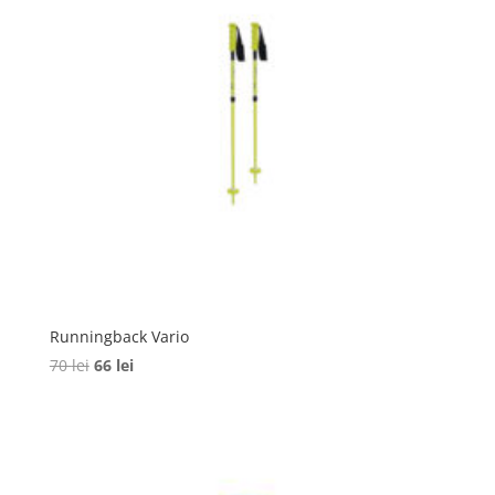
Runningback Vario
Prețul
Prețul
70
lei
66
lei
inițial
curent
a
este:
fost:
66 lei.
70 lei.