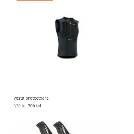
Vesta protectoare
Prețul
Prețul
830
lei
700
lei
inițial
curent
a
este:
fost:
700 lei.
830 lei.