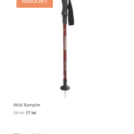
Reduceri!
Wild Rampler
Prețul
Prețul
26
lei
17
lei
inițial
curent
a
este:
fost:
17 lei.