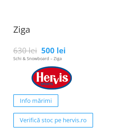
Ziga
Prețul
Prețul
630
lei
500
lei
inițial
curent
Schi & Snowboard – Ziga
a
este:
fost:
500 lei.
630 lei.
Info mărimi
Verifică stoc pe hervis.ro