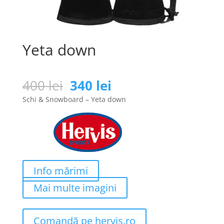
Yeta down
Prețul
Prețul
400
lei
340
lei
inițial
curent
Schi & Snowboard – Yeta down
a
este:
fost:
340 lei.
400 lei.
Info mărimi
Mai multe imagini
Comandă pe hervis.ro