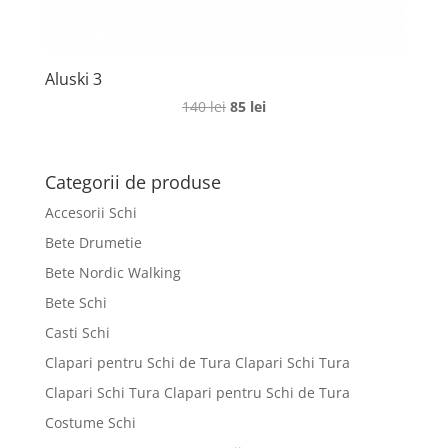
Aluski 3
Prețul
Prețul
140
lei
85
lei
inițial
curent
a
este:
fost:
85 lei.
Categorii de produse
140 lei.
Accesorii Schi
Bete Drumetie
Bete Nordic Walking
Bete Schi
Casti Schi
Clapari pentru Schi de Tura Clapari Schi Tura
Clapari Schi Tura Clapari pentru Schi de Tura
Costume Schi