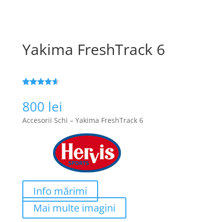
Yakima FreshTrack 6
Evaluat la
101
4.6
din 5
800
lei
pe baza a
de evaluări
Accesorii Schi – Yakima FreshTrack 6
de la
clienți
Info mărimi
Mai multe imagini