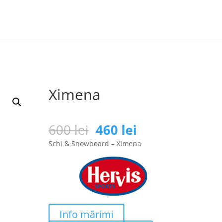
Ximena
Prețul
Prețul
600
lei
460
lei
inițial
curent
Schi & Snowboard – Ximena
a
este:
fost:
460 lei.
600 lei.
Info mărimi