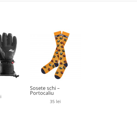
Sosete schi –
Portocaliu
i
35
lei