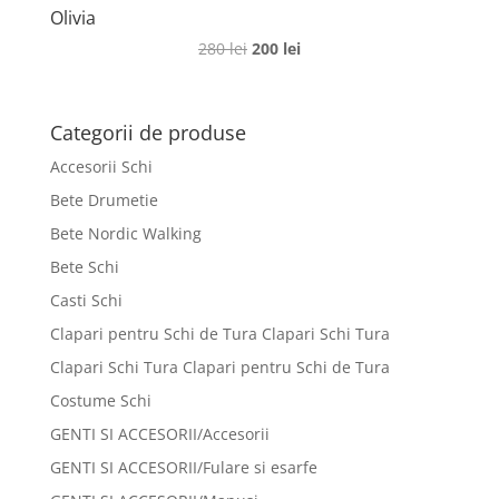
Olivia
Prețul
Prețul
280
lei
200
lei
inițial
curent
a
este:
fost:
200 lei.
Categorii de produse
280 lei.
Accesorii Schi
Bete Drumetie
Bete Nordic Walking
Bete Schi
Casti Schi
Clapari pentru Schi de Tura Clapari Schi Tura
Clapari Schi Tura Clapari pentru Schi de Tura
Costume Schi
GENTI SI ACCESORII/Accesorii
GENTI SI ACCESORII/Fulare si esarfe