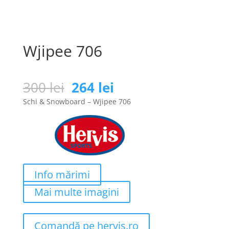
Wjipee 706
Prețul
Prețul
300
lei
264
lei
inițial
curent
Schi & Snowboard – Wjipee 706
a
este:
fost:
264 lei.
300 lei.
Info mărimi
Mai multe imagini
Comandă pe hervis.ro