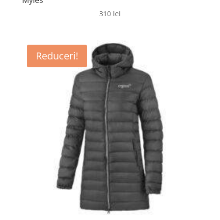
Myles
310
lei
Reduceri!