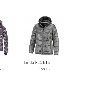
u
Linda PES BTS
i
160
lei