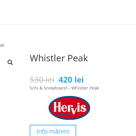
eak
Whistler Peak
Prețul
Prețul
530
lei
420
lei
inițial
curent
Schi & Snowboard – Whistler Peak
a
este:
fost:
420 lei.
530 lei.
Info mărimi