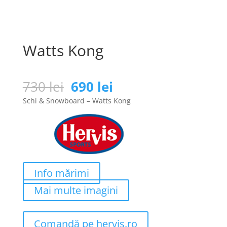
Watts Kong
Prețul
Prețul
730
lei
690
lei
inițial
curent
Schi & Snowboard – Watts Kong
a
este:
fost:
690 lei.
730 lei.
Info mărimi
Mai multe imagini
Comandă pe hervis.ro