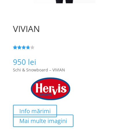
VIVIAN
Evaluat
108
la
3.8
950
lei
din 5 pe
baza a
Schi & Snowboard – VIVIAN
evaluări
de la
clienți
Info mărimi
Mai multe imagini