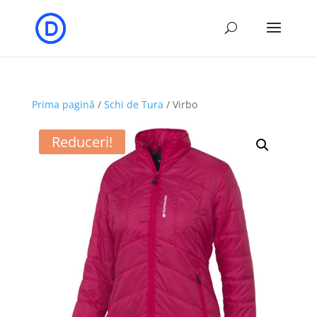
Prima pagină
/
Schi de Tura
/ Virbo
Reduceri!