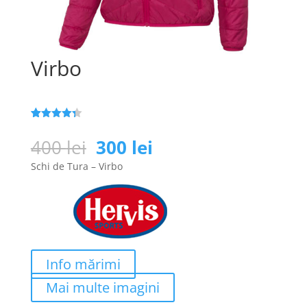
Virbo
Evaluat la
25
4.3
din 5
Prețul
Prețul
400
lei
300
lei
pe baza a
inițial
curent
de evaluări
Schi de Tura – Virbo
de la
a
este:
clienți
fost:
300 lei.
400 lei.
Info mărimi
Mai multe imagini