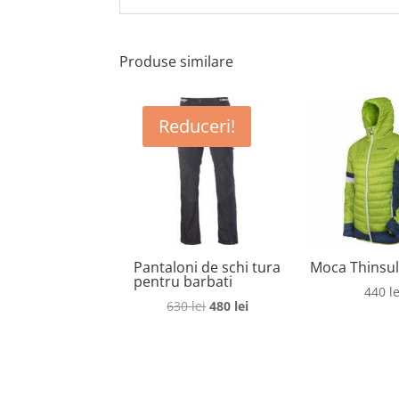
Produse similare
Reduceri!
Pantaloni de schi tura
Moca Thinsul
pentru barbati
440
le
Prețul
Prețul
630
lei
480
lei
inițial
curent
a
este:
fost:
480 lei.
630 lei.