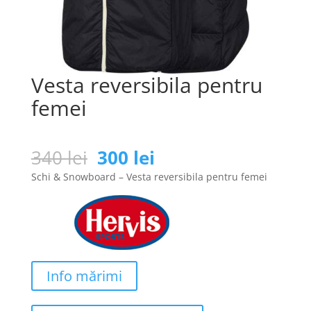
Vesta reversibila pentru
femei
Prețul
Prețul
340
lei
300
lei
inițial
curent
Schi & Snowboard – Vesta reversibila pentru femei
a
este:
fost:
300 lei.
340 lei.
Info mărimi