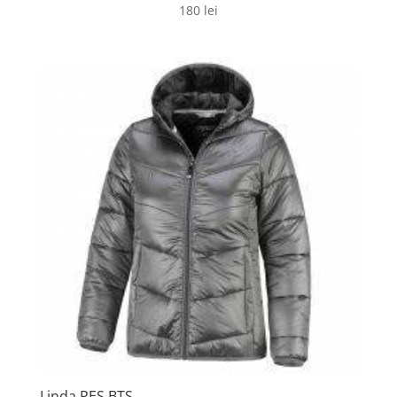
180
lei
Linda PES BTS