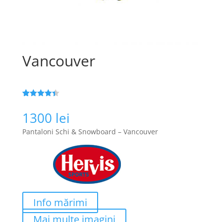
Vancouver
Evaluat la
75
4.4
din 5
1300
lei
pe baza a
de evaluări
Pantaloni Schi & Snowboard – Vancouver
de la
clienți
Info mărimi
Mai multe imagini