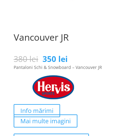
Vancouver JR
Prețul
Prețul
380
lei
350
lei
inițial
curent
Pantaloni Schi & Snowboard – Vancouver JR
a
este:
fost:
350 lei.
380 lei.
Info mărimi
Mai multe imagini