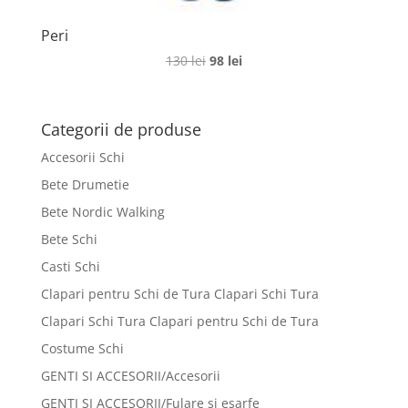
Peri
Prețul
Prețul
130
lei
98
lei
inițial
curent
a
este:
fost:
98 lei.
Categorii de produse
130 lei.
Accesorii Schi
Bete Drumetie
Bete Nordic Walking
Bete Schi
Casti Schi
Clapari pentru Schi de Tura Clapari Schi Tura
Clapari Schi Tura Clapari pentru Schi de Tura
Costume Schi
GENTI SI ACCESORII/Accesorii
GENTI SI ACCESORII/Fulare si esarfe