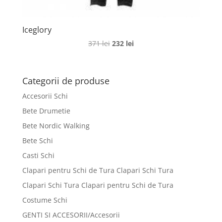
Iceglory
Prețul
Prețul
371
lei
232
lei
inițial
curent
a
este:
fost:
232 lei.
Categorii de produse
371 lei.
Accesorii Schi
Bete Drumetie
Bete Nordic Walking
Bete Schi
Casti Schi
Clapari pentru Schi de Tura Clapari Schi Tura
Clapari Schi Tura Clapari pentru Schi de Tura
Costume Schi
GENTI SI ACCESORII/Accesorii