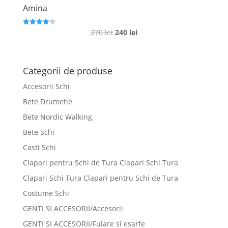
Amina
Prețul
Prețul
270
lei
240
lei
Evaluat la
4.2
inițial
curent
din 5
a
este:
fost:
240 lei.
Categorii de produse
270 lei.
Accesorii Schi
Bete Drumetie
Bete Nordic Walking
Bete Schi
Casti Schi
Clapari pentru Schi de Tura Clapari Schi Tura
Clapari Schi Tura Clapari pentru Schi de Tura
Costume Schi
GENTI SI ACCESORII/Accesorii
GENTI SI ACCESORII/Fulare si esarfe