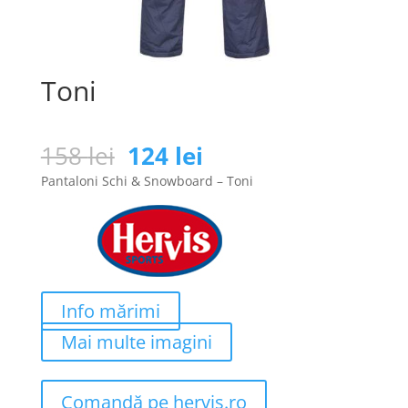
Toni
Prețul
Prețul
158
lei
124
lei
inițial
curent
Pantaloni Schi & Snowboard – Toni
a
este:
fost:
124 lei.
158 lei.
Info mărimi
Mai multe imagini
Comandă pe hervis.ro