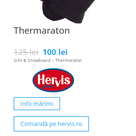
Thermaraton
Prețul
Prețul
125
lei
100
lei
inițial
curent
Schi & Snowboard – Thermaraton
a
este:
fost:
100 lei.
125 lei.
Info mărimi
Comandă pe hervis.ro