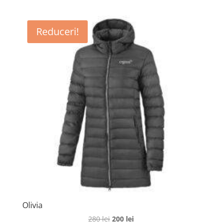
Reduceri!
Olivia
Prețul
Prețul
280
lei
200
lei