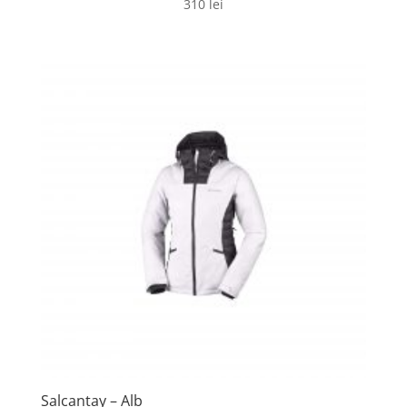
310
lei
Salcantay – Alb