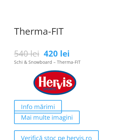
Therma-FIT
Prețul
Prețul
540
lei
420
lei
inițial
curent
Schi & Snowboard – Therma-FIT
a
este:
fost:
420 lei.
540 lei.
Info mărimi
Mai multe imagini
Verifică stoc pe hervis.ro