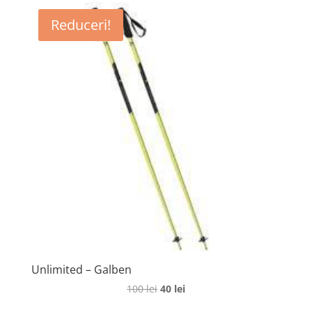
Reduceri!
Unlimited – Galben
Prețul
Prețul
100
lei
40
lei
inițial
curent