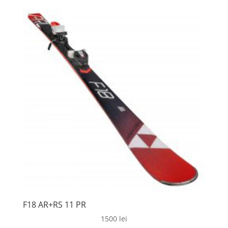
a
este:
fost:
40 lei.
100 lei.
F18 AR+RS 11 PR
1500
lei