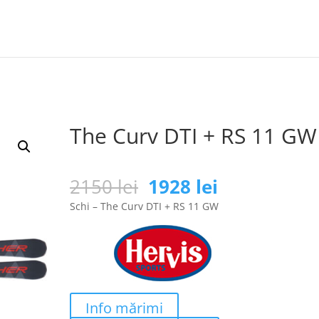
The Curv DTI + RS 11 GW
Prețul
Prețul
2150
lei
1928
lei
inițial
curent
Schi – The Curv DTI + RS 11 GW
a
este:
fost:
1928 lei.
2150 lei.
Info mărimi