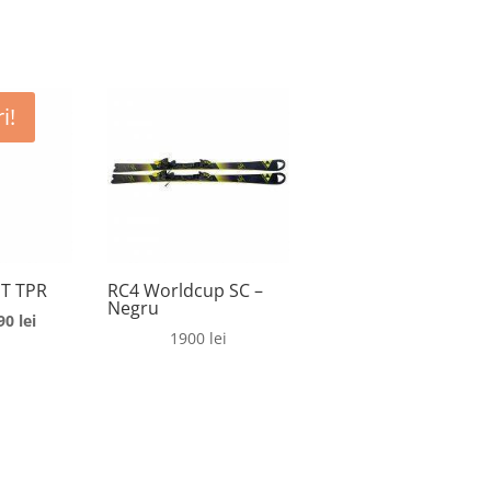
i!
GT TPR
RC4 Worldcup SC –
Negru
rețul
Prețul
90
lei
1900
lei
ițial
curent
este:
st:
690 lei.
050 lei.