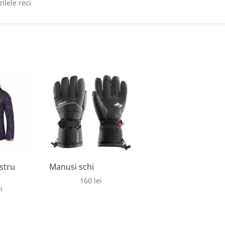
zilele reci
stru
Manusi schi
160
lei
i