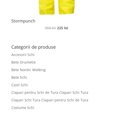
Stormpunch
Prețul
Prețul
350
lei
225
lei
inițial
curent
a
este:
fost:
225 lei.
Categorii de produse
350 lei.
Accesorii Schi
Bete Drumetie
Bete Nordic Walking
Bete Schi
Casti Schi
Clapari pentru Schi de Tura Clapari Schi Tura
Clapari Schi Tura Clapari pentru Schi de Tura
Costume Schi