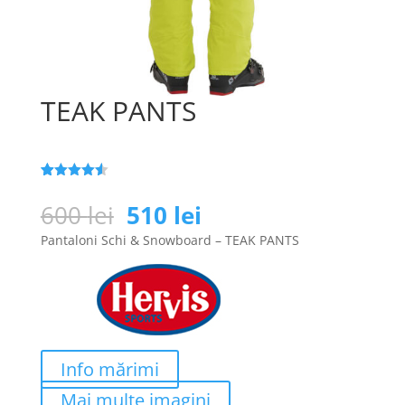
TEAK PANTS
Evaluat la
25
4.5
din 5
Prețul
Prețul
600
lei
510
lei
pe baza a
inițial
curent
de evaluări
Pantaloni Schi & Snowboard – TEAK PANTS
de la
a
este:
clienți
fost:
510 lei.
600 lei.
Info mărimi
Mai multe imagini